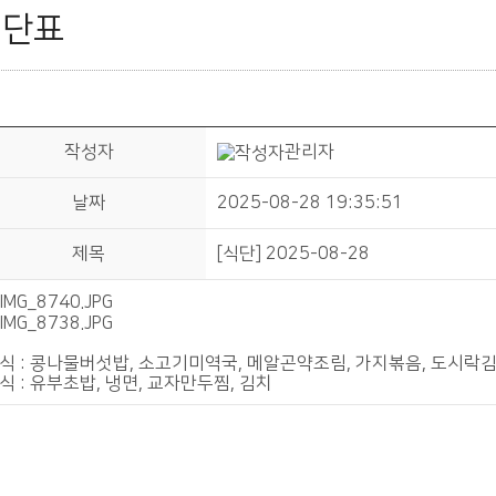
식단표
작성자
관리자
날짜
2025-08-28 19:35:51
제목
[식단] 2025-08-28
식 : 콩나물버섯밥, 소고기미역국, 메알곤약조림, 가지볶음, 도시락김
식 : 유부초밥, 냉면, 교자만두찜, 김치