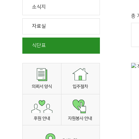
소식지
총 
자료실
식단표