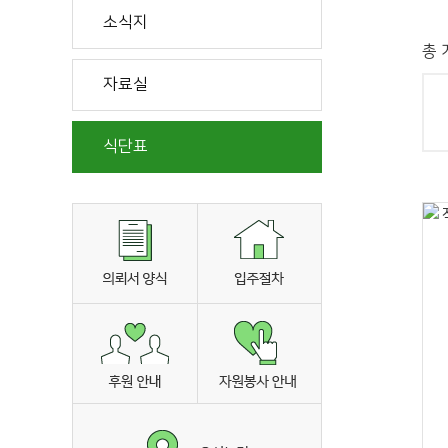
소식지
총 
자료실
식단표