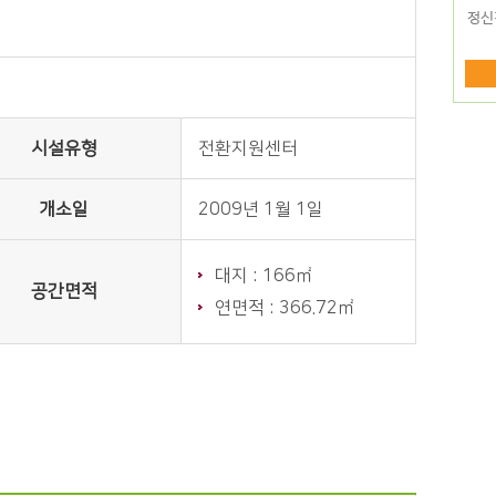
시설유형
전환지원센터
개소일
2009년 1월 1일
대지 : 166㎡
공간면적
연면적 : 366.72㎡