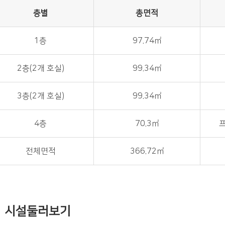
층별
총면적
1층
97.74㎡
2층(2개 호실)
99.34㎡
3층(2개 호실)
99.34㎡
4층
70.3㎡
프
전체면적
366.72㎡
시설둘러보기