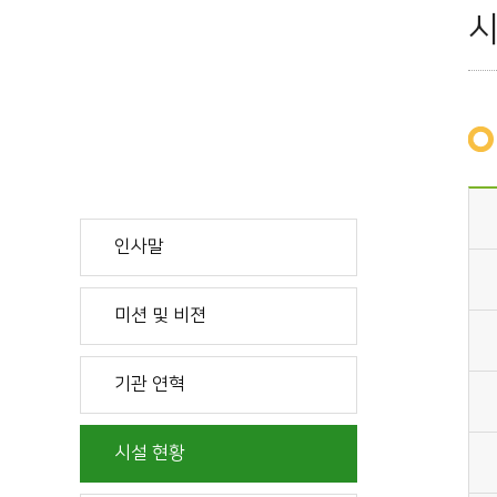
시
인사말
미션 및 비젼
기관 연혁
시설 현황