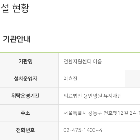
설 현황
기관안내
기관명
전환지원센터 이음
설치운영자
이효진
위탁운영기간
의료법인 용인병원 유지재단
주소
서울특별시 강동구 천호옛12길 24-
전화번호
02-475-1403~4